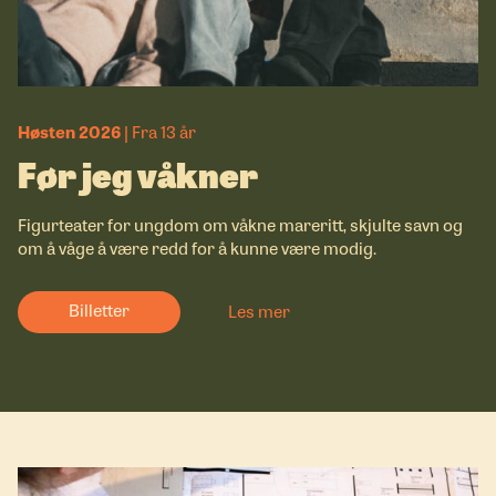
Høsten 2026
Fra 13 år
Før jeg våkner
Figurteater for ungdom om våkne mareritt, skjulte savn og
om å våge å være redd for å kunne være modig.
Billetter
Les mer