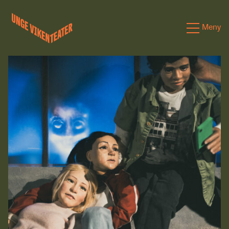
Hva leter du etter?
Meny
Forestillinger
Kalender
Satsinger
Om oss