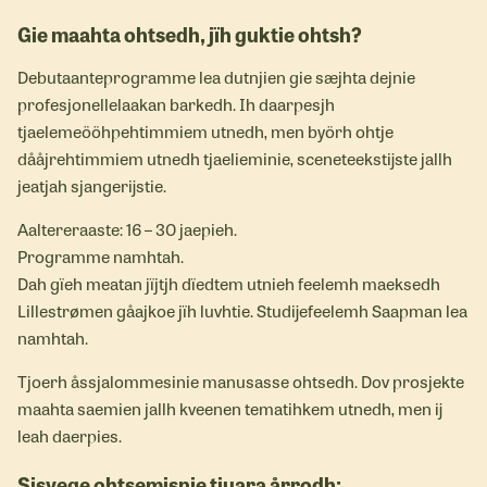
Gie maahta ohtsedh, jïh guktie ohtsh?
Debutaanteprogramme lea dutnjien gie sæjhta dejnie
profesjonellelaakan barkedh. Ih daarpesjh
tjaelemeööhpehtimmiem utnedh, men byörh ohtje
dååjrehtimmiem utnedh tjaelieminie, sceneteekstijste jallh
jeatjah sjangerijstie.
Aaltereraaste: 16 – 30 jaepieh.
Programme namhtah.
Dah gïeh meatan jïjtjh dïedtem utnieh feelemh maeksedh
Lillestrømen gåajkoe jïh luvhtie. Studijefeelemh Saapman lea
namhtah.
Tjoerh åssjalommesinie manusasse ohtsedh. Dov prosjekte
maahta saemien jallh kveenen tematihkem utnedh, men ij
leah daerpies.
Sisvege ohtsemisnie tjuara årrodh: