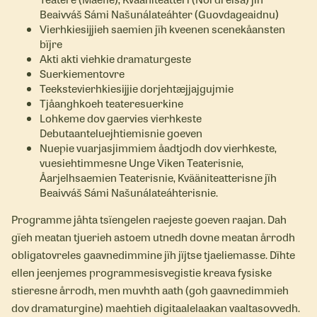
Beaivváš Sámi Našunálateáhter (Guovdageaidnu)
Vierhkiesijjieh saemien jïh kveenen scenekåansten
bïjre
Akti akti viehkie dramaturgeste
Suerkiementovre
Teekstevierhkiesijjie dorjehtæjjajgujmie
Tjåanghkoeh teateresuerkine
Lohkeme dov gaervies vierhkeste
Debutaanteluejhtiemisnie goeven
Nuepie vuarjasjimmiem åadtjodh dov vierhkeste,
vuesiehtimmesne Unge Viken Teaterisnie,
Åarjelhsaemien Teaterisnie, Kvääniteatterisne jïh
Beaivváš Sámi Našunálateáhterisnie.
Programme jåhta tsïengelen raejeste goeven raajan. Dah
gïeh meatan tjuerieh astoem utnedh dovne meatan årrodh
obligatovreles gaavnedimmine jïh jïjtse tjaeliemasse. Dïhte
ellen jeenjemes programmesisvegistie kreava fysiske
stieresne årrodh, men muvhth aath (goh gaavnedimmieh
dov dramaturgine) maehtieh digitaalelaakan vaaltasovvedh.