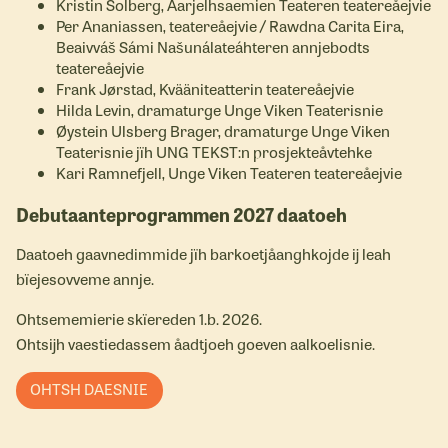
Kristin Solberg, Åarjelhsaemien Teateren teatereåejvie
Per Ananiassen, teatereåejvie / Rawdna Carita Eira,
Beaivváš Sámi Našunálateáhteren annjebodts
teatereåejvie
Frank Jørstad, Kvääniteatterin teatereåejvie
Hilda Levin, dramaturge Unge Viken Teaterisnie
Øystein Ulsberg Brager, dramaturge Unge Viken
Teaterisnie jïh UNG TEKST:n prosjekteåvtehke
Kari Ramnefjell, Unge Viken Teateren teatereåejvie
Debutaanteprogrammen 2027 daatoeh
Daatoeh gaavnedimmide jïh barkoetjåanghkojde ij leah
bïejesovveme annje.
Ohtsememierie skïereden 1.b. 2026.
Ohtsijh vaestiedassem åadtjoeh goeven aalkoelisnie.
OHTSH DAESNIE