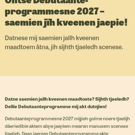
programmesne 2027 –
saemien jïh kveenen jaepie!
Datnese mij saemien jallh kveenen
maadtoem åtna, jïh sïjhth tjaeledh scenese.
Datne saemien jallh kveenen maadtoste? Sïjhth tjaeledh?
Dellie Debutaanteprogramme mij akt dutnjien!
Debutaanteprogrammesne 2027 mijjieh golme noere tjaelijh
dåeriedibie aktem abpe jaepiem mearan manusem scenese
tjaelieh. Daan jaepien Debutaanteprogramme akte