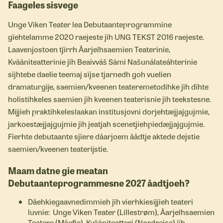
Faageles sisvege
Unge Viken Teater lea Debutaanteprogrammine
gïehtelamme 2020 raejeste jïh UNG TEKST 2016 raejeste.
Laavenjostoen tjïrrh Åarjelhsaemien Teaterinie,
Kvääniteatterinie jïh Beaivváš Sámi Našunálateáhterinie
sïjhtebe daelie teemaj sïjse tjarnedh goh vuelien
dramaturgije, saemien/kveenen teateremetodihke jïh dïhte
holistihkeles saemien jïh kveenen teaterisnie jïh teekstesne.
Mijjieh praktihkeleslaakan institusjovni dorjehtæjjajgujmie,
jarkoestæjjajgujmie jïh jeatjah scenetjiehpiedæjjajgujmie.
Fïerhte debutaante sjïere dåarjoem åådtje aktede dejstie
saemien/kveenen teaterijstie.
Maam datne gie meatan
Debutaanteprogrammesne 2027 åadtjoeh?
Dåehkiegaavnedimmieh jïh vierhkiesijjieh teateri
luvnie: Unge Viken Teater (Lillestrøm), Åarjelhsaemien
Teatere (Måefie), Kvääniteatteri (Nordreisa) jïh