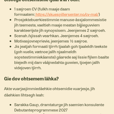
1 sæjroen CV (fulkh maaje daam
formaatem:
https://skuespillersenter.no/cv-mal/
)
Prosjektebuerkiestimmie manuse-åssjalommesistie
jïh teemeste, vaeltieh maaje meatan bijjieguvviem
karakteerijste jïh synopsisem. Jeenjemes 2 sæjroeh.
Scenah /sjissah vearhkan. Jeenjemes 4 sæjroeh.
Motivasjovneprievie, jeenjemes ½ sæjroe.
Jis jeatjah formaati tjïrrh tjaalah goh tjaaleldh teekste
(goh vuelie, vætnoe jallh njaalmeldh
sopstestimmiekåanste) gåarede aaj lissie fijlem baalte
bïejedh mij dam vååjnedahta guvvien, tjoejen jallh
videjoven tjïrrh.
Gie dov ohtsemem låhka?
Akte vuarjasjimmiedåehkie ohtsemidie vuarjesje, jïh
dåehkien lïhtsegh leah:
Sarakka Gaup, dramtaturge jïh saemien konsulente
Debutanteprogrammese 2027