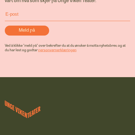
vårt om hva som skjer på Unge Viken Teater.
Ved å klikke "meld på" over bekrefter du at du ønsker å motta nyhetsbrev, og at
du har lest og godtar
personvernerklæringen