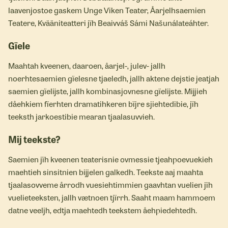
laavenjostoe gaskem Unge Viken Teater, Åarjelhsaemien
Teatere, Kvääniteatteri jïh Beaivváš Sámi Našunálateáhter.
Gïele
Maahtah kveenen, daaroen, åarjel-, julev- jallh
noerhtesaemien gïelesne tjaeledh, jallh aktene dejstie jeatjah
saemien gïelijste, jallh kombinasjovnesne gïelijste. Mijjieh
dåehkiem fïerhten dramatihkeren bïjre sjiehtedibie, jïh
teeksth jarkoestibie mearan tjaalasuvvieh.
Mij teekste?
Saemien jïh kveenen teaterisnie ovmessie tjeahpoevuekieh
maehtieh sinsitnien bijjelen galkedh. Teekste aaj maahta
tjaalasovveme årrodh vuesiehtimmien gaavhtan vuelien jïh
vuelieteeksten, jallh vætnoen tjïrrh. Saaht maam hammoem
datne veeljh, edtja maehtedh teekstem åehpiedehtedh.