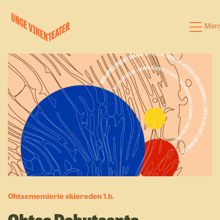
Hva leter du etter?
Men
Forestillinger
Kalender
Satsinger
Om oss
Ohtsememierie skïereden 1.b.
Ohtse Debutaante­