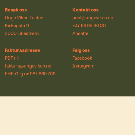
Besøk oss
Kontakt oss
Unge Viken Teater
post@ungeviken.no
Kirkegata 11
+47 66 93 66 00
2000 Lillestrøm
Ansatte
Fakturaadresse
Følg oss
PDF til:
Facebook
faktura@ungeviken.no
Instagram
EHF: Org.nr 987 669 799