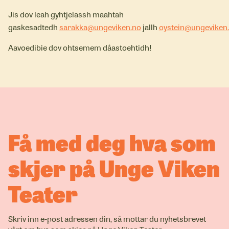
Jis dov leah gyhtjelassh maahtah
gaskesadtedh
sarakka@ungeviken.no
jallh
oystein@ungeviken
Aavoedibie dov ohtsemem dåastoehtidh!
Få med deg hva som
skjer på Unge Viken
Teater
Skriv inn e-post adressen din, så mottar du nyhetsbrevet