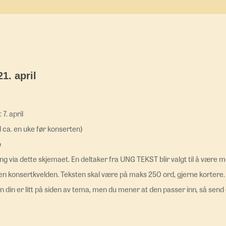
. april
 7. april
d ca. en uke før konserten)
p
ring via dette skjemaet. En deltaker fra UNG TEKST blir valgt til å være
den konsertkvelden. Teksten skal være på maks 250 ord, gjerne kortere. 
din er litt på siden av tema, men du mener at den passer inn, så send d