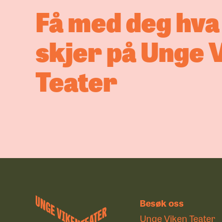
Få med deg hv
skjer på Unge 
Teater
Besøk oss
Unge Viken Teater