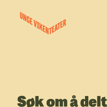
Hva leter du etter?
Forestillinger
Kalender
Satsinger
Om oss
Søk om å delt