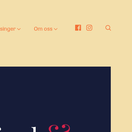
tsinger
Om oss
er
nger
eater i barnehagen
Om oss
g
en kulturelle
Nyheter
kolesekken
ng tekst
nge Viken Funkis