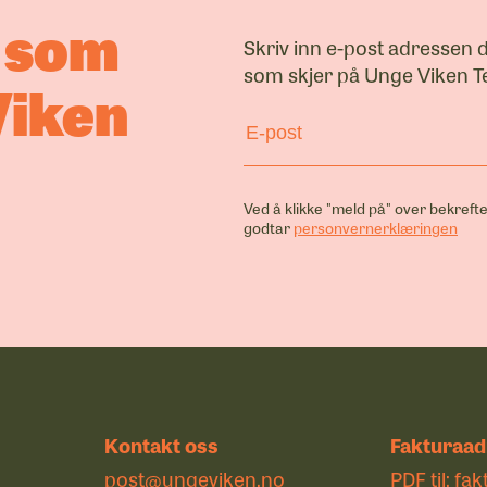
a som
Skriv inn e-post adressen 
som skjer på Unge Viken Te
Viken
Ved å klikke "meld på" over bekrefte
godtar
personvernerklæringen
Kontakt oss
Fakturaad
post@ungeviken.no
PDF til:
fak