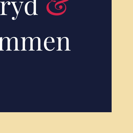
tviklingsteatret
US – En teaterfestival
or ungdom