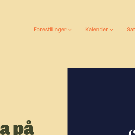
Forestillinger
Kalender
Sa
Aktuelle forestilling
Forestilli
T
Barnas teaterlørda
Ung tekst
D
s
Arkiv
U
a på
U