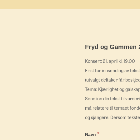
Fryd og Gammen 21
Konsert: 21. april kl. 19.00
Frist for innsending av tekst:
(utvalgt deltaker får beskje
Tema: Kjærlighet og galska
Send inn din tekst til vurde
må relatere til temaet for 
og sjangere. Dersom teksten 
*
Navn