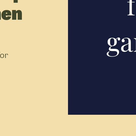
men
U
D
f
for