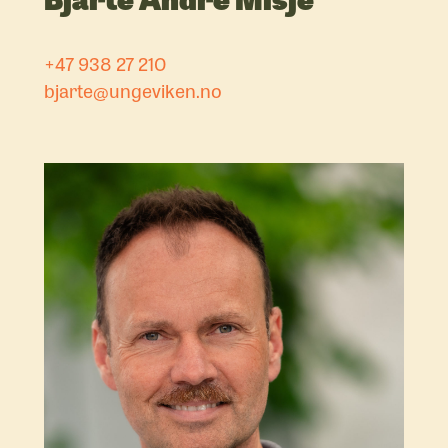
+47 938 27 210
bjarte@ungeviken.no