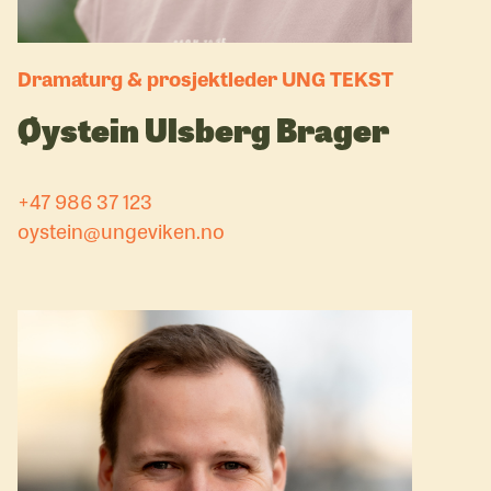
Dramaturg & prosjektleder UNG TEKST
Øystein Ulsberg Brager
+47 986 37 123
oystein@ungeviken.no