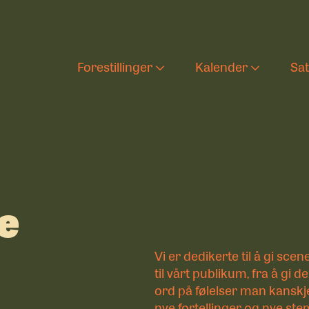
Forestillinger
Kalender
Sa
Aktuelle forestilling
Forestilli
T
Barnas teaterlørda
Ung tekst
D
e
s
Arkiv
U
Vi er dedikerte til å gi scene
til vårt publikum, fra å gi d
ord på følelser man kanskje 
U
nye fortellinger og nye st