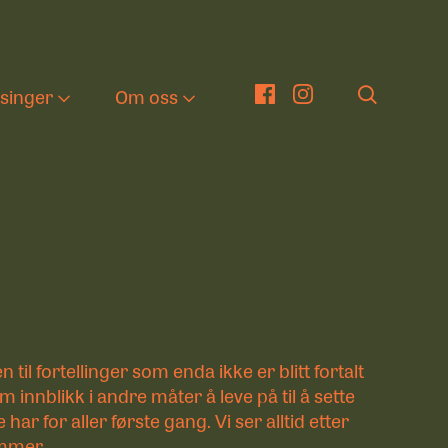
tsinger
Om oss
er
nger
eater i barnehagen
Om oss
g
en kulturelle
Nyheter
kolesekken
ng tekst
n til fortellinger som enda ikke er blitt fortalt
em innblikk i andre måter å leve på til å sette
har for aller første gang. Vi ser alltid etter
nge Viken Funkis
emmer.