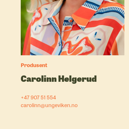
Produsent
Carolinn Helgerud
+47 907 51 554
carolinn@ungeviken.no