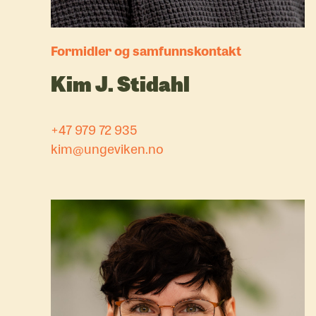
Formidler og samfunnskontakt
Kim J. Stidahl
+47 979 72 935
kim@ungeviken.no