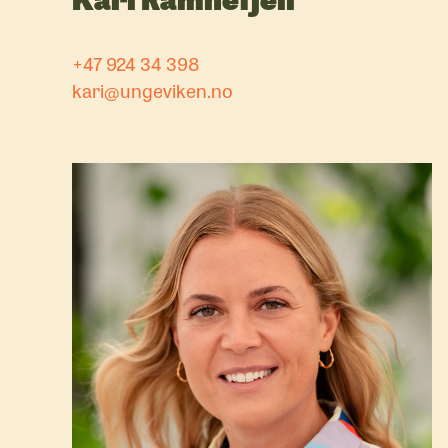
+47 924 34 398
kari@ungeviken.no