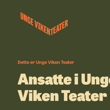
Hva leter du etter?
Forestillinger
Kalender
Satsinger
Om oss
Dette er Unge Viken Teater
Ansatte i Ung
Viken Teater