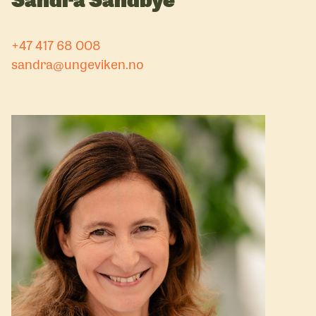
+47 417 68 008
sandra@ungeviken.no