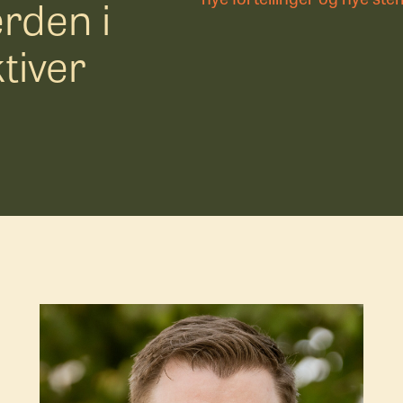
erden i
U
tiver
D
f