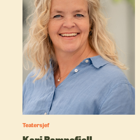
Teatersjef
Kari Ramnefjell