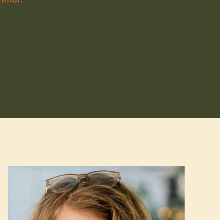
tviklingsteatret
US – En teaterfestival
or ungdom