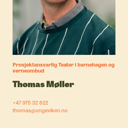
Prosjektansvarlig Teater i barnehagen og
verneombud
Thomas Møller
+47 975 32 822
thomas@ungeviken.no