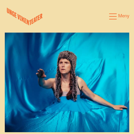
Hva leter du etter?
Meny
Forestillinger
Kalender
Satsinger
Om oss