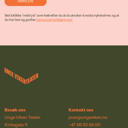
Ved å klikke "meld på" over bekrefter du at du ønsker å motta nyhetsbrev, og at
du har lest og godtar
personvernerklæringen
Besøk oss
Kontakt oss
Unge Viken Teater
post@ungeviken.no
Kirkegata 11
+47 66 93 66 00