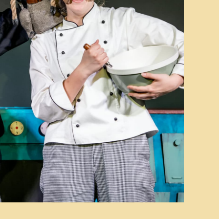
tviklingsteatret
US – En teaterfestival
or ungdom