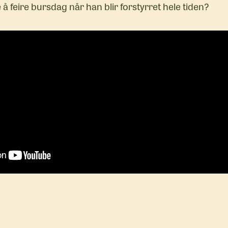
 å feire bursdag når han blir forstyrret hele tiden?