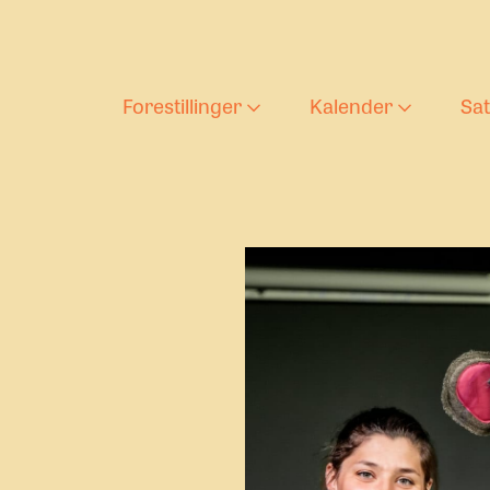
Forestillinger
Kalender
Sa
Aktuelle forestilling
Forestilli
T
Barnas teaterlørda
Ung tekst
D
s
Arkiv
U
U