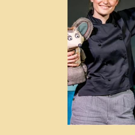
U
D
f