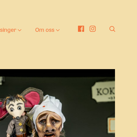
tsinger
Om oss
er
nger
eater i barnehagen
Om oss
g
en kulturelle
Nyheter
kolesekken
ng tekst
nge Viken Funkis