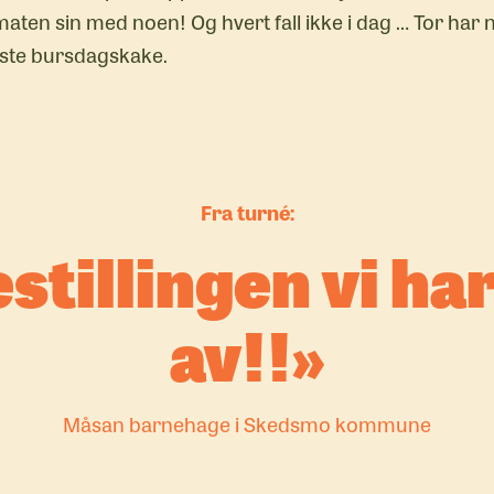
e maten sin med noen! Og hvert fall ikke i dag … Tor ha
este bursdagskake.
Fra turné:
stillingen vi ha
av!!
Måsan barnehage i Skedsmo kommune