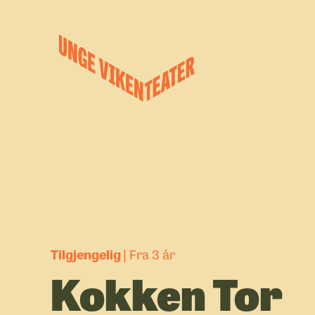
Hva leter du etter?
Forestillinger
Kalender
Satsinger
Om oss
Tilgjengelig
Fra 3 år
Kokken Tor