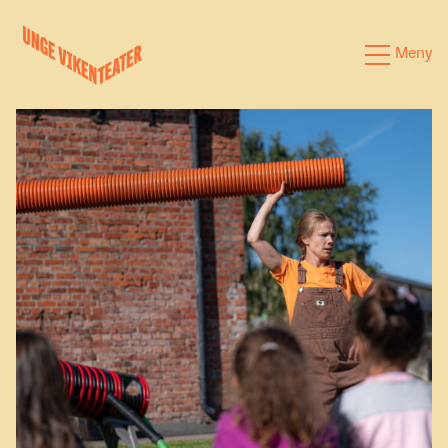
Hva leter du etter?
Meny
Forestillinger
Kalender
Satsinger
Om oss