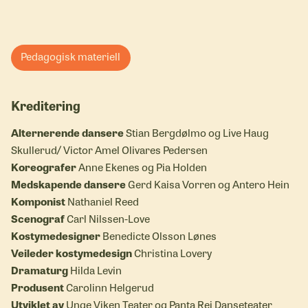
Pedagogisk materiell
Kreditering
Alternerende dansere
Stian Bergdølmo og Live Haug
Skullerud/ Victor Amel Olivares Pedersen
Koreografer
Anne Ekenes og Pia Holden
Medskapende dansere
Gerd Kaisa Vorren og Antero Hein
Komponist
Nathaniel Reed
Scenograf
Carl Nilssen-Love
Kostymedesigner
Benedicte Olsson Lønes
Veileder kostymedesign
Christina Lovery
Dramaturg
Hilda Levin
Produsent
Carolinn Helgerud
Utviklet av
Unge Viken Teater og Panta Rei Danseteater