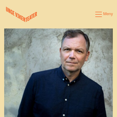
Hva leter du etter?
Meny
Forestillinger
Kalender
Satsinger
Om oss