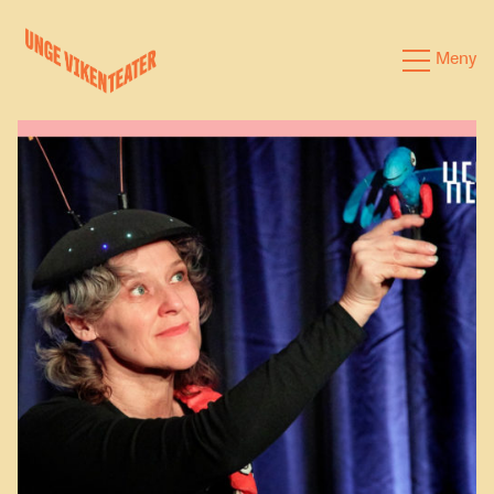
Hva leter du etter?
Meny
Forestillinger
Kalender
Satsinger
Om oss