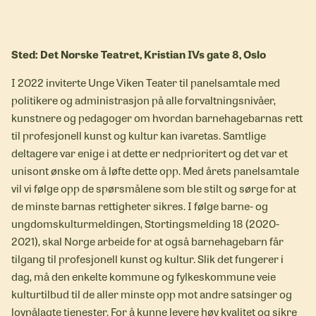
Sted: Det Norske Teatret, Kristian IVs gate 8, Oslo
I 2022 inviterte Unge Viken Teater til panelsamtale med
politikere og administrasjon på alle forvaltningsnivåer,
kunstnere og pedagoger om hvordan barnehagebarnas rett
til profesjonell kunst og kultur kan ivaretas. Samtlige
deltagere var enige i at dette er nedprioritert og det var et
unisont ønske om å løfte dette opp. Med årets panelsamtale
vil vi følge opp de spørsmålene som ble stilt og sørge for at
de minste barnas rettigheter sikres. I følge barne- og
ungdomskulturmeldingen, Stortingsmelding 18 (2020-
2021), skal Norge arbeide for at også barnehagebarn får
tilgang til profesjonell kunst og kultur. Slik det fungerer i
dag, må den enkelte kommune og fylkeskommune veie
kulturtilbud til de aller minste opp mot andre satsinger og
lovpålagte tjenester. For å kunne levere høy kvalitet og sikre