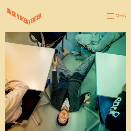
Hva leter du etter?
Meny
Forestillinger
Kalender
Satsinger
Om oss