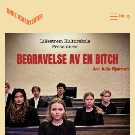
Hva leter du etter?
Meny
Forestillinger
Kalender
Satsinger
Om oss