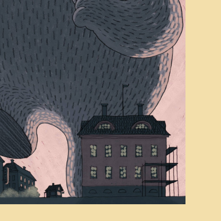
tviklingsteatret
US – En teaterfestival
or ungdom