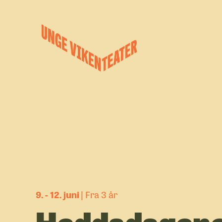
Hva leter du etter?
Forestillinger
Kalender
Satsinger
Om oss
9. - 12. juni
Fra 3 år
Heddadagene