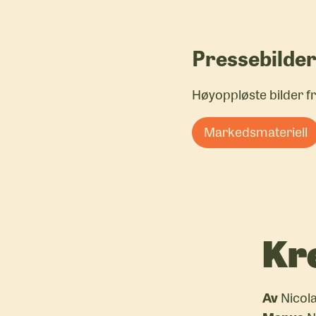
Pressebilde
Høyoppløste bilder fra
Markedsmateriell
Kr
Av
Nicola