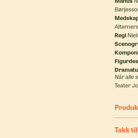
Manus
N
Børjesso
Medskap
Alterner
Regi
Niel
Scenogr
Komponi
Figurdes
Dramatu
Når alle 
Teater Jo
Produk
Produsent
Takk ti
Karlsen.
Innholdsp