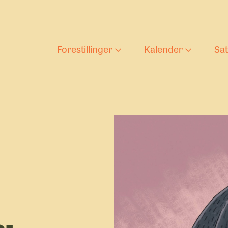
Forestillinger
Kalender
Sa
Aktuelle forestilling
Forestilli
T
Barnas teaterlørda
Ung tekst
D
s
Arkiv
U
:
U