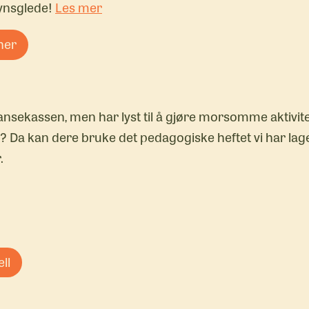
synsglede!
Les mer
her
ansekassen, men har lyst til å gjøre morsomme aktivite
n? Da kan dere bruke det pedagogiske heftet vi har laget
.
ll