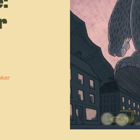
r
U
D
f
oker