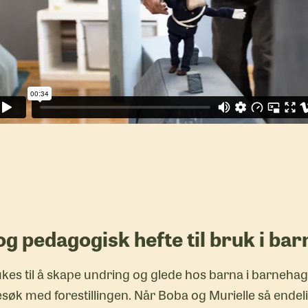
g pedagogisk hefte til bruk i ba
es til å skape undring og glede hos barna i barneha
øk med forestillingen. Når Boba og Murielle så endeli