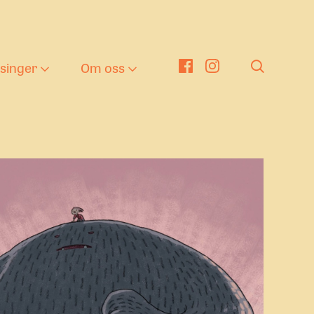
tsinger
Om oss
er
nger
eater i barnehagen
Om oss
g
en kulturelle
Nyheter
kolesekken
ng tekst
nge Viken Funkis