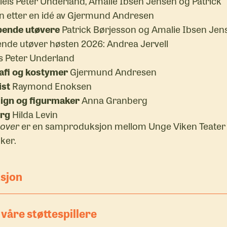
iels Peter Underland, Amalie Ibsen Jensen og Patrick
n etter en idé av Gjermund Andresen
ende utøvere
Patrick Børjesson og Amalie Ibsen Jen
ende utøver høsten 2026: Andrea Jervell
s Peter Underland
afi og kostymer
Gjermund Andresen
st
Raymond Enoksen
ign og figurmaker
Anna Granberg
rg
Hilda Levin
sover
er en samproduksjon mellom Unge Viken Teater
ker.
sjon
er: Carolinn Helgerud og Guri Glans. Teknisk ansvarlig
l våre støttespillere
 Kommunikasjonsansvarlig: Anika Mackenroth.
rodusent: Erlend Dalhaug Daae. Formidler: Sofie Anna 