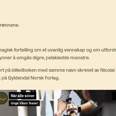
drønnene.
agisk fortelling om et uvanlig vennskap og om utfor
ynner å omgås digre, pelskledde monstre.
sert på billedboken med samme navn skrevet av Nicolai 
t på Gyldendal Norsk Forlag.