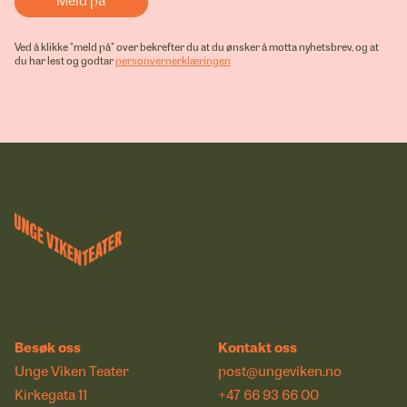
Ved å klikke "meld på" over bekrefter du at du ønsker å motta nyhetsbrev, og at
du har lest og godtar
personvernerklæringen
Besøk oss
Kontakt oss
Unge Viken Teater
post@ungeviken.no
Kirkegata 11
+47 66 93 66 00