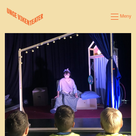
Hva leter du etter?
Meny
Forestillinger
Kalender
Satsinger
Om oss