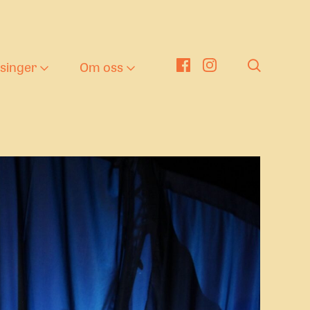
tsinger
Om oss
er
nger
eater i barnehagen
Om oss
g
en kulturelle
Nyheter
kolesekken
ng tekst
nge Viken Funkis