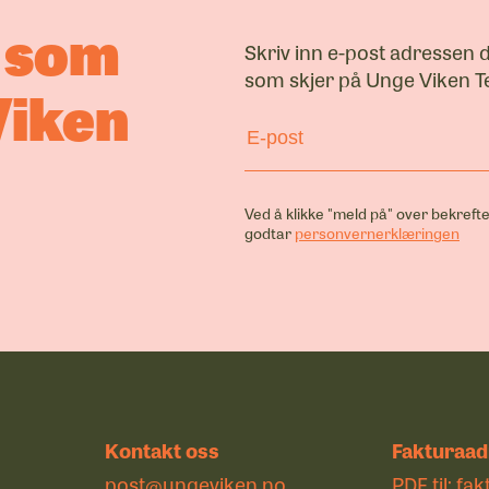
a som
Skriv inn e-post adressen 
som skjer på Unge Viken Te
Viken
Ved å klikke "meld på" over bekrefte
godtar
personvernerklæringen
Kontakt oss
Fakturaad
post@ungeviken.no
PDF til:
fak