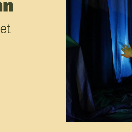
nn
U
ret
D
f