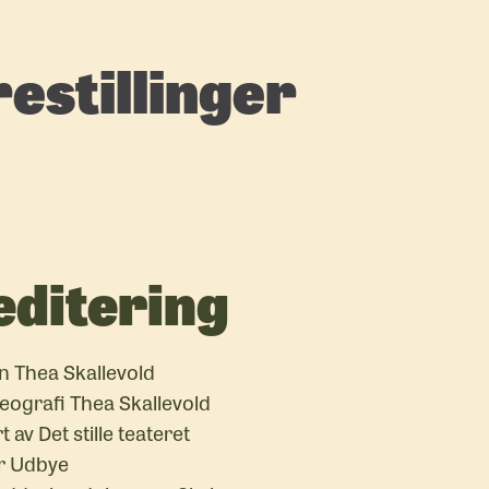
estillinger
editering
n Thea Skallevold
eografi Thea Skallevold
 av Det stille teateret
r Udbye