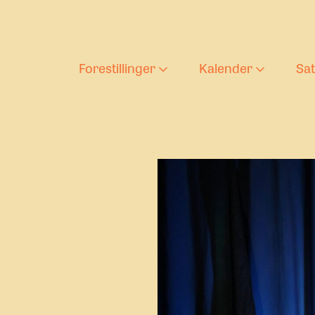
Forestillinger
Kalender
Sa
Aktuelle forestilling
Forestilli
T
Barnas teaterlørda
Ung tekst
D
s
Arkiv
U
U