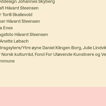
yddesign Johannes Skyberg
fi Håvard Steensen
Torill Skallevold
er Håvard Steensen
sa Enes
lingsfoto Håvard Steensen
 Anette Løbach
ragsytere/Ytre øyne Daniel Klingen Borg, Julie Lindvi
av Norsk kulturråd, Fond For Utøvende Kunstnere og Ve
ommune