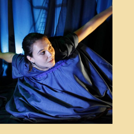
tviklingsteatret
US – En teaterfestival
or ungdom