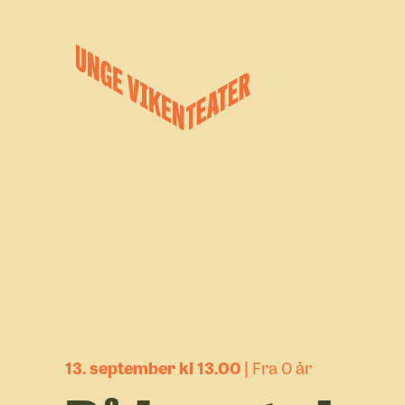
Hva leter du etter?
Forestillinger
Kalender
Satsinger
Om oss
13. september kl 13.00
Fra 0 år