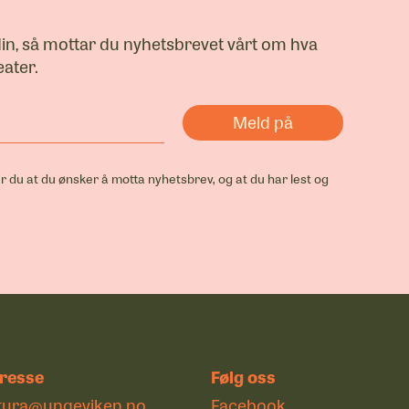
din, så mottar du nyhetsbrevet vårt om hva
ater.
r du at du ønsker å motta nyhetsbrev, og at du har lest og
resse
Følg oss
tura@ungeviken.no
Facebook