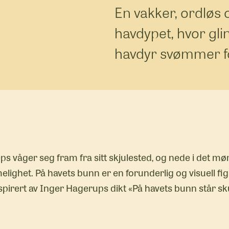
En vakker, ordløs 
havdypet, hvor gli
havdyr svømmer fo
ps våger seg fram fra sitt skjulested, og nede i det mø
lighet. På havets bunn er en forunderlig og visuell fig
inspirert av Inger Hagerups dikt «På havets bunn står s