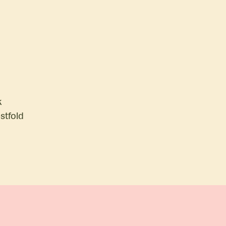
k
stfold