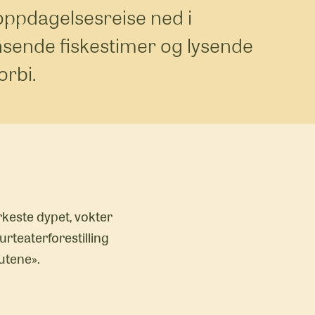
oppdagelsesreise ned i
nsende fiskestimer og lysende
rbi.
rkeste dypet, vokter
urteaterforestilling
kutene».