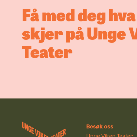
Få med deg hv
skjer på Unge 
Teater
Besøk oss
Unge Viken Teater