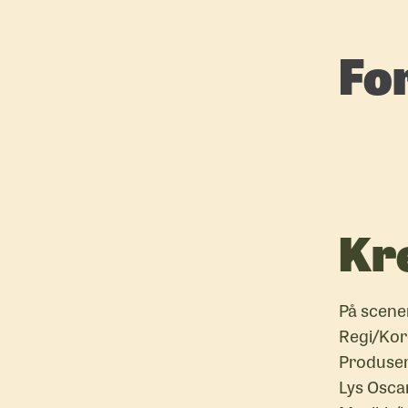
For
Kr
På scene
Regi/Kor
Produsert
Lys Osca