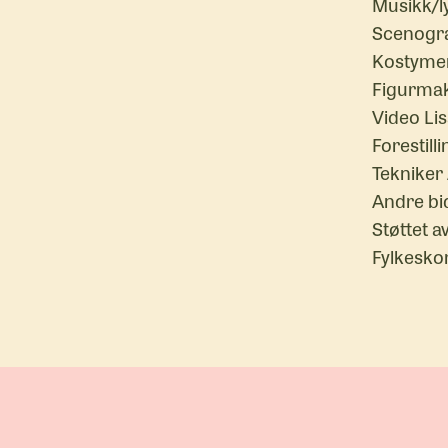
Musikk/l
Scenogra
Kostymer 
Figurmak
Video Li
Forestil
Tekniker
Andre bid
Støttet 
Fylkesk