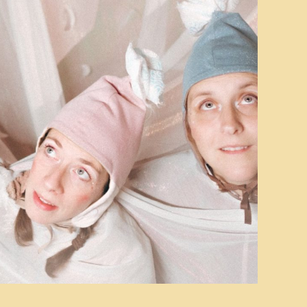
tviklingsteatret
US – En teaterfestival
or ungdom