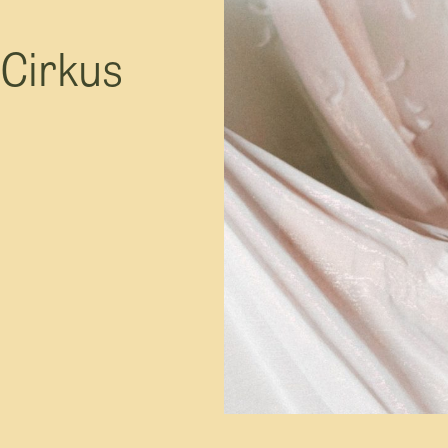
U
 Cirkus
D
f