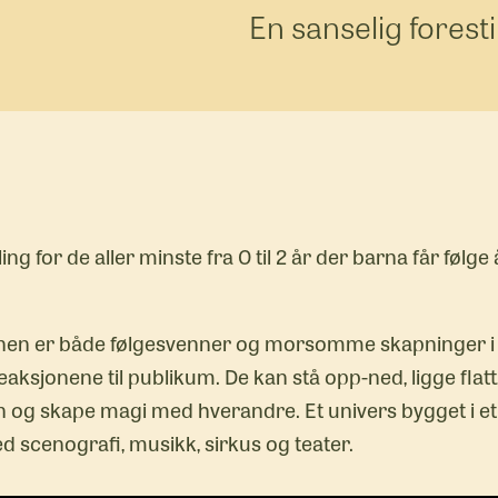
En sanselig forestil
ling for de aller minste fra 0 til 2 år der barna får føl
nen er både følgesvenner og morsomme skapninger i hi
aksjonene til publikum. De kan stå opp-ned, ligge flatt,
den og skape magi med hverandre. Et univers bygget i e
d scenografi, musikk, sirkus og teater.