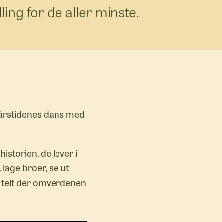
ling for de aller minste.
ge årstidenes dans med
storien, de lever i
 lage broer, se ut
t telt der omverdenen