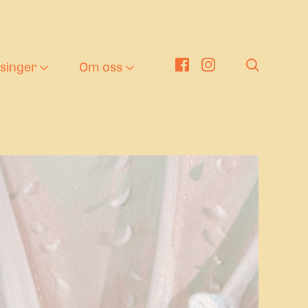
tsinger
Om oss
er
nger
eater i barnehagen
Om oss
g
en kulturelle
Nyheter
kolesekken
ng tekst
nge Viken Funkis