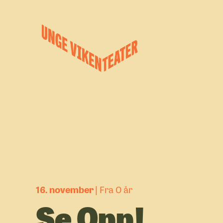
Hva leter du etter?
Forestillinger
Kalender
Satsinger
Om oss
16. november
Fra 0 år
Se Opp!