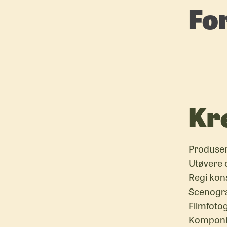
For
Kr
Produser
Utøvere 
Regi kons
Scenogra
Filmfotog
Komponis