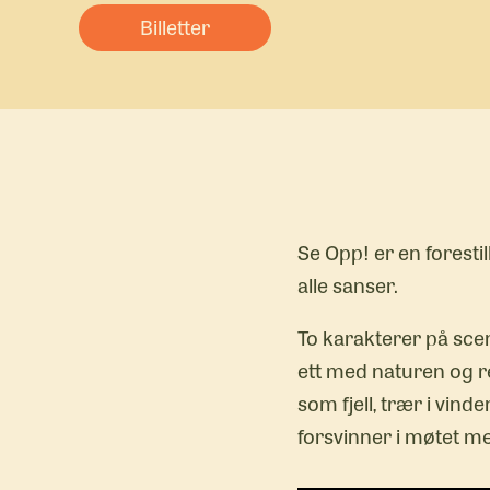
Billetter
Se Opp! er en forestil
alle sanser.
To karakterer på sce
ett med naturen og re
som fjell, trær i vin
forsvinner i møtet me