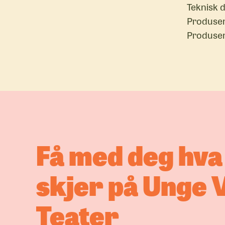
Teknisk d
Produsen
Produsen
Få med deg hv
skjer på Unge 
Teater