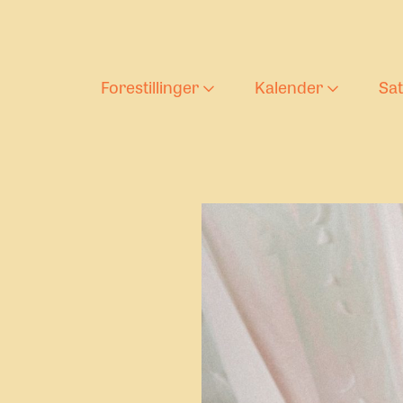
Forestillinger
Kalender
Sa
Aktuelle forestilling
Forestilli
T
Barnas teaterlørda
Ung tekst
D
s
Arkiv
U
U