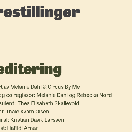
estillinger
editering
t av Melanie Dahl & Circus By Me
og co regissør: Melanie Dahl og Rebecka Nord
ulent : Thea Elisabeth Skallevold
f: Thale Kvam Olsen
raf: Kristian Davik Larssen
t: Haflidi Arnar