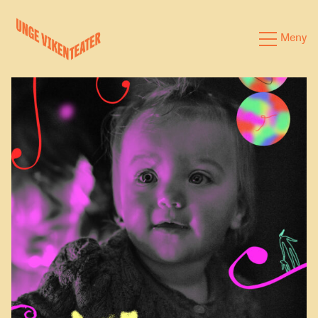
Hva leter du etter?
Meny
Forestillinger
Kalender
Satsinger
Om oss