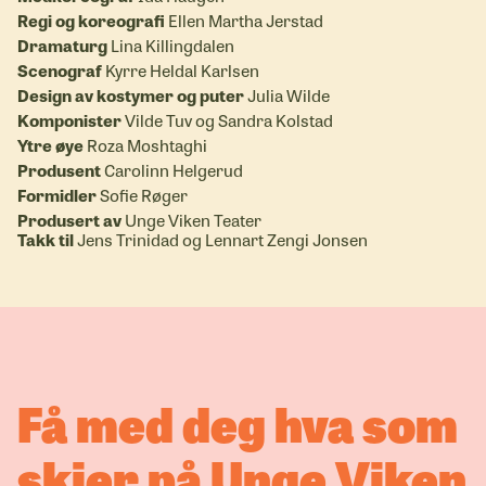
Regi og koreografi
Ellen Martha Jerstad
Dramaturg
Lina Killingdalen
Scenograf
Kyrre Heldal Karlsen
Design av kostymer og puter
Julia Wilde
Komponister
Vilde Tuv og Sandra Kolstad
Ytre øye
Roza Moshtaghi
Produsent
Carolinn Helgerud
Formidler
Sofie Røger
Produsert av
Unge Viken Teater
Takk til
Jens Trinidad og Lennart Zengi Jonsen
Få med deg hva som
skjer på Unge Viken