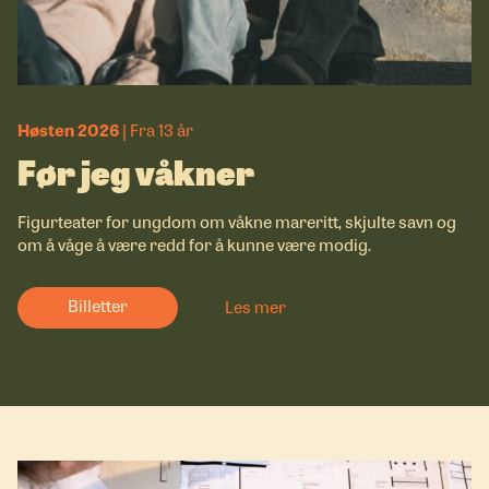
Høsten 2026
Fra 13 år
Før jeg våkner
Figurteater for ungdom om våkne mareritt, skjulte savn og
om å våge å være redd for å kunne være modig.
Billetter
Les mer