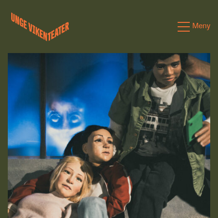
Hva leter du etter?
Meny
Forestillinger
Kalender
Satsinger
Om oss