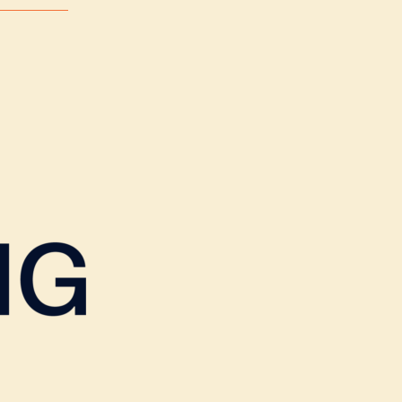
idahl.
arenga
 ved The
 Institute
orming
n
te som
er i 2021
manus
 gjennom
T, og er
atiker på
kkens Hus
26.