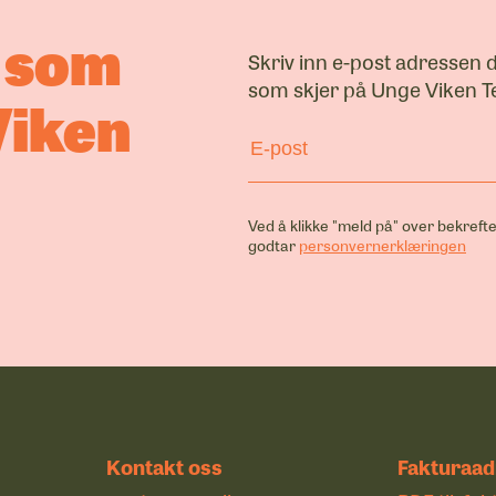
a som
Skriv inn e-post adressen 
som skjer på Unge Viken Te
Viken
Ved å klikke "meld på" over bekrefte
bye
godtar
personvernerklæringen
er,
r og
r
ed École
coq i
 deltok i
programmet
ken
25.
Kontakt oss
Fakturaad