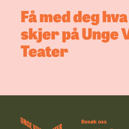
Få med deg hv
skjer på Unge 
Teater
Tone Nord
Nybø
Teaterskap
skuespille
dramatike
utdannet v
Jacques Le
Paris. Tone
Debutant
til Unge Vi
Teater i 20
Besøk oss