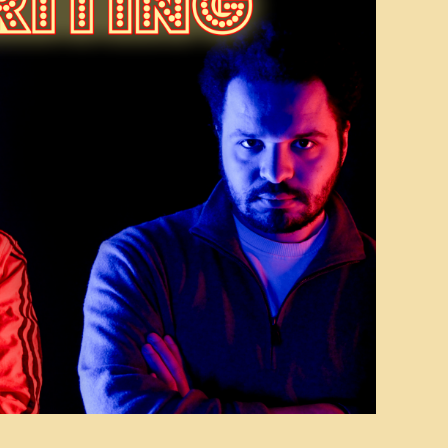
tviklingsteatret
US – En teaterfestival
or ungdom