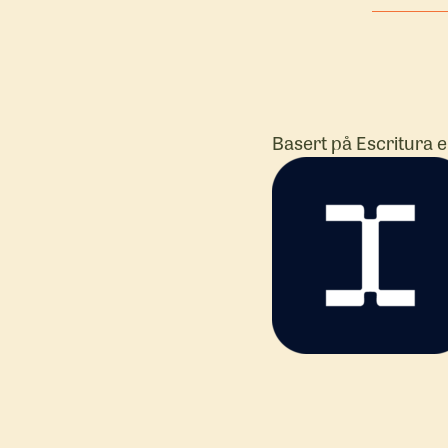
Produsent
Kommunika
Innholdsp
Basert på Escritura 
Astrid Be
Hauge
Manusforfa
teaterinstr
Har tidlige
undervist i
scenetekst
Høyskolen
Kristiania.
deltok i U
Viken Teat
Debutantp
i 2022.