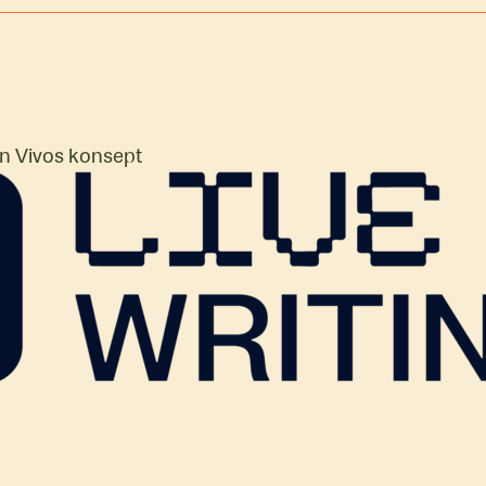
: Sandra Sandbye. Teknisk ansvarlig: Håkon Karlsen.
sjonsansvarlig: Anika Mackenroth. Formidler: Kim J. St
rodusent, foto og video: Erlend Dalhaug Daae.
en Vivos konsept
rg
Benjamin
Erik Pelin
Julian K
Andersen
Utdannet
Utdannet
tter og
Utdannet ved
skuespiller fra
Liverpool
uktør.
Westerdals
Teaterhøgskolen. I
for Perf
re
Høyskolen
2025 debuterte
Arts. Ha
Kristiania og
Erik også som
debuter
 ved
Forfatterstudiet i
artist og
dramatik
Bø. Benjamin
dramatiker. Han
med et 
 Astrid
deltok i Unge
deltok i
utviklet
nge
Viken Teaters
Debutantprogrammet
UNG TEKS
ers
Debutantprogram
til Unge Viken
husdram
rogram
i 2024.
Teater i 2025.
Dramati
2022-20