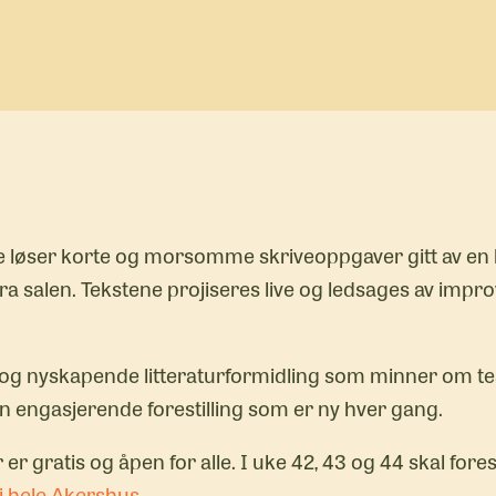
 løser korte og morsomme skriveoppgaver gitt av en 
ra salen. Tekstene projiseres live og ledsages av impr
n og nyskapende litteraturformidling som minner om t
en engasjerende forestilling som er ny hver gang.
r gratis og åpen for alle. I uke 42, 43 og 44 skal fores
i hele Akershus
.