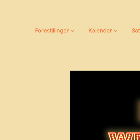
Forestillinger
Kalender
Sa
Aktuelle forestilling
Forestilli
T
Barnas teaterlørda
Ung tekst
D
s
Arkiv
U
U