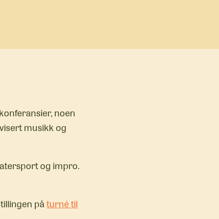
konferansier, noen
ovisert musikk og
eatersport og impro.
tillingen på
turné til