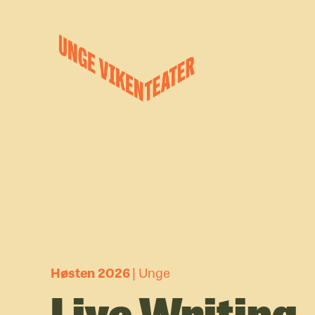
Hva leter du etter?
Forestillinger
Kalender
Satsinger
Om oss
Høsten 2026
Unge
Live Writing