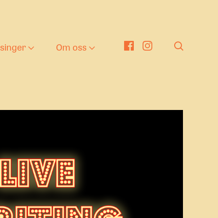
tsinger
Om oss
er
nger
eater i barnehagen
Om oss
g
en kulturelle
Nyheter
kolesekken
ng tekst
nge Viken Funkis