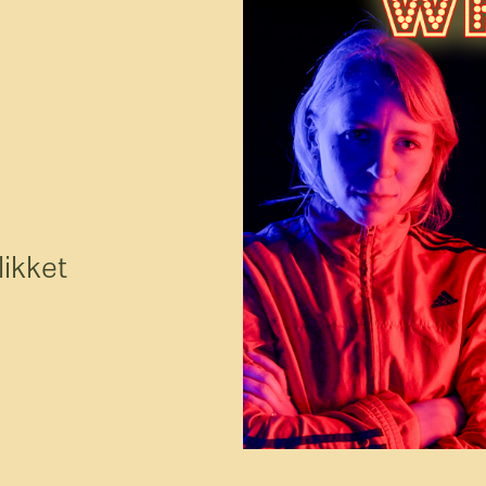
U
D
f
ikket