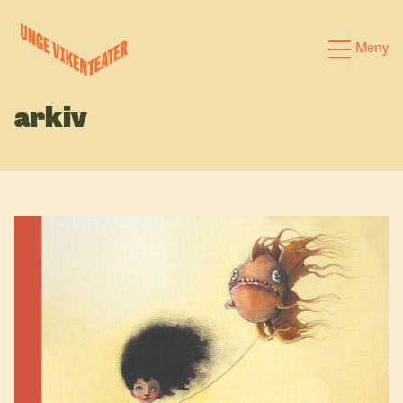
Hva leter du etter?
Meny
Forestillinger
arkiv
Kalender
Satsinger
Om oss