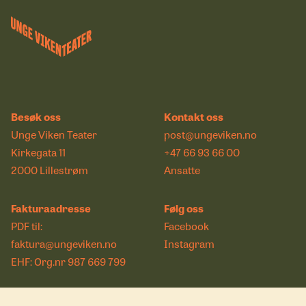
Besøk oss
Kontakt oss
Unge Viken Teater
post@ungeviken.no
Kirkegata 11
+47 66 93 66 00
2000 Lillestrøm
Ansatte
Fakturaadresse
Følg oss
PDF til:
Facebook
faktura@ungeviken.no
Instagram
EHF: Org.nr 987 669 799