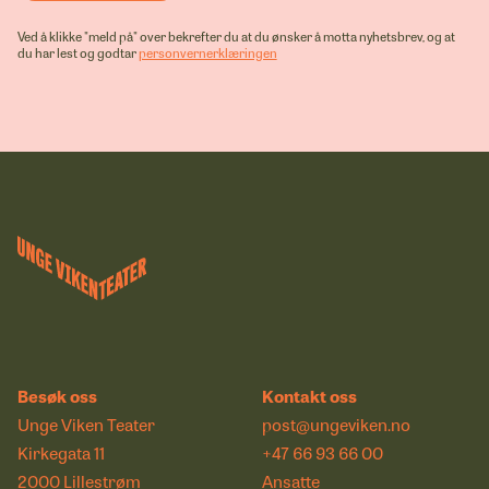
Ved å klikke "meld på" over bekrefter du at du ønsker å motta nyhetsbrev, og at
du har lest og godtar
personvernerklæringen
Besøk oss
Kontakt oss
Unge Viken Teater
post@ungeviken.no
Kirkegata 11
+47 66 93 66 00
2000 Lillestrøm
Ansatte