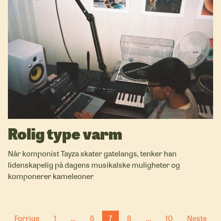
Rolig type varm
Når komponist Tayza skater gatelangs, tenker han
lidenskapelig på dagens musikalske muligheter og
komponerer kameleoner
Forrige
1
…
6
7
8
…
10
Neste