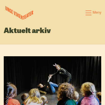
Hva leter du etter?
Meny
Forestillinger
Aktuelt arkiv
Kalender
Satsinger
Om oss